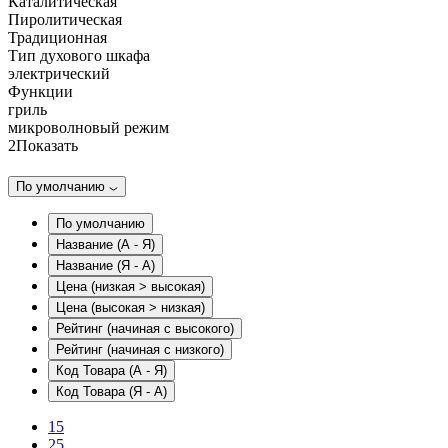
Каталитическая
Пиролитическая
Традиционная
Тип духового шкафа
электрический
Функции
гриль
микроволновый режим
2
Показать
По умолчанию
По умолчанию
Название (А - Я)
Название (Я - А)
Цена (низкая > высокая)
Цена (высокая > низкая)
Рейтинг (начиная с высокого)
Рейтинг (начиная с низкого)
Код Товара (А - Я)
Код Товара (Я - А)
15
25