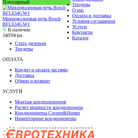
Популярный
Тендеры
О нас
Оплата и доставка
Микроволновая печь Bosch
Условия соглашения
BFL634GW1
Услуги
В наличии
Контакты
34059грн.
Каталог
Стать дилером
Тендеры
ОПЛАТА
Кредит и оплата частями
Доставка
Обмен и возврат
УСЛУГИ
Монтаж кондиционеров
Расчет мощности кондиционера
Кондиционеры Cooper&Hunter
Инверторные кондиционеры