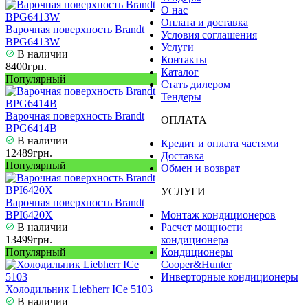
О нас
Оплата и доставка
Варочная поверхность Brandt
Условия соглашения
BPG6413W
Услуги
В наличии
Контакты
8400грн.
Каталог
Популярный
Стать дилером
Тендеры
Варочная поверхность Brandt
ОПЛАТА
BPG6414B
В наличии
Кредит и оплата частями
12489грн.
Доставка
Популярный
Обмен и возврат
УСЛУГИ
Варочная поверхность Brandt
BPI6420X
Монтаж кондиционеров
В наличии
Расчет мощности
13499грн.
кондиционера
Популярный
Кондиционеры
Cooper&Hunter
Инверторные кондиционеры
Холодильник Liebherr ICe 5103
В наличии