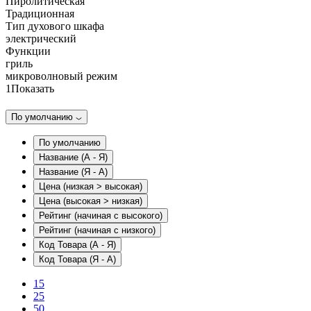
Пиролитическая
Традиционная
Тип духового шкафа
электрический
Функции
гриль
микроволновый режим
1
Показать
По умолчанию
По умолчанию
Название (А - Я)
Название (Я - А)
Цена (низкая > высокая)
Цена (высокая > низкая)
Рейтинг (начиная с высокого)
Рейтинг (начиная с низкого)
Код Товара (А - Я)
Код Товара (Я - А)
15
25
50