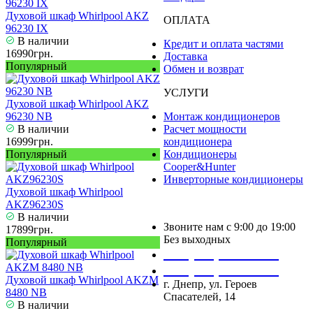
Духовой шкаф Whirlpool AKZ
ОПЛАТА
96230 IX
В наличии
Кредит и оплата частями
16990грн.
Доставка
Популярный
Обмен и возврат
УСЛУГИ
Духовой шкаф Whirlpool AKZ
96230 NB
Монтаж кондиционеров
В наличии
Расчет мощности
16999грн.
кондиционера
Популярный
Кондиционеры
Cooper&Hunter
Инверторные кондиционеры
Духовой шкаф Whirlpool
AKZ96230S
В наличии
Звоните нам с 9:00 до 19:00
17899грн.
Без выходных
Популярный
+38 (050) 488 27 03
+38 (067) 545 08 44
Духовой шкаф Whirlpool AKZM
г. Днепр, ул. Героев
8480 NB
Спасателей, 14
В наличии