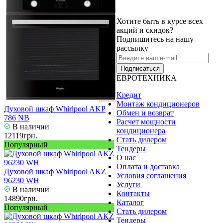
Хотите быть в курсе всех
акций и скидок?
Подпишитесь на нашу
рассылку
Подписаться
ЕВРОТЕХНИКА
Кредит
Монтаж кондиционеров
Духовой шкаф Whirlpool AKP
Обмен и возврат
786 NB
Расчет мощности
В наличии
кондиционера
12119грн.
Стать дилером
Популярный
Тендеры
О нас
Оплата и доставка
Духовой шкаф Whirlpool AKZ
Условия соглашения
96230 WH
Услуги
В наличии
Контакты
14890грн.
Каталог
Популярный
Стать дилером
Тендеры