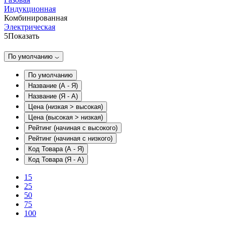
Индукционная
Комбинированная
Электрическая
5
Показать
По умолчанию
По умолчанию
Название (А - Я)
Название (Я - А)
Цена (низкая > высокая)
Цена (высокая > низкая)
Рейтинг (начиная с высокого)
Рейтинг (начиная с низкого)
Код Товара (А - Я)
Код Товара (Я - А)
15
25
50
75
100