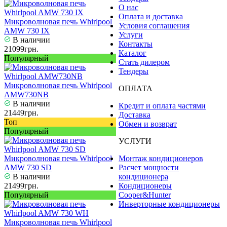
О нас
Оплата и доставка
Микроволновая печь Whirlpool
Условия соглашения
AMW 730 IX
Услуги
В наличии
Контакты
21099грн.
Каталог
Популярный
Стать дилером
Тендеры
Микроволновая печь Whirlpool
ОПЛАТА
AMW730NB
В наличии
Кредит и оплата частями
21449грн.
Доставка
Топ
Обмен и возврат
Популярный
УСЛУГИ
Микроволновая печь Whirlpool
Монтаж кондиционеров
AMW 730 SD
Расчет мощности
В наличии
кондиционера
21499грн.
Кондиционеры
Популярный
Cooper&Hunter
Инверторные кондиционеры
Микроволновая печь Whirlpool