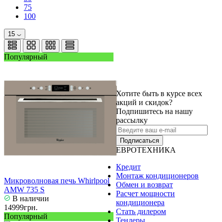
75
100
15
Популярный
Хотите быть в курсе всех
акций и скидок?
Подпишитесь на нашу
рассылку
Подписаться
ЕВРОТЕХНИКА
Кредит
Монтаж кондиционеров
Микроволновая печь Whirlpool
Обмен и возврат
AMW 735 S
Расчет мощности
В наличии
кондиционера
14999грн.
Стать дилером
Популярный
Тендеры