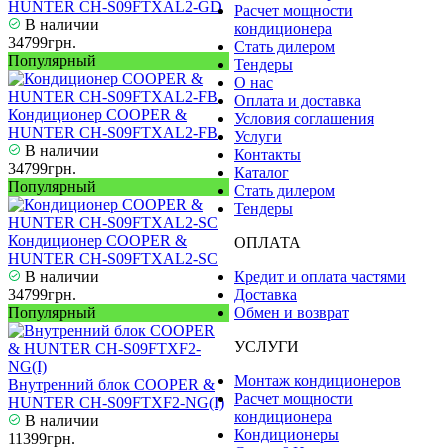
HUNTER CH-S09FTXAL2-GD
Расчет мощности
В наличии
кондиционера
34799грн.
Стать дилером
Популярный
Тендеры
О нас
Оплата и доставка
Кондиционер COOPER &
Условия соглашения
HUNTER CH-S09FTXAL2-FB
Услуги
В наличии
Контакты
34799грн.
Каталог
Популярный
Стать дилером
Тендеры
Кондиционер COOPER &
ОПЛАТА
HUNTER CH-S09FTXAL2-SC
В наличии
Кредит и оплата частями
34799грн.
Доставка
Популярный
Обмен и возврат
УСЛУГИ
Монтаж кондиционеров
Внутренний блок COOPER &
Расчет мощности
HUNTER CH-S09FTXF2-NG(I)
кондиционера
В наличии
Кондиционеры
11399грн.