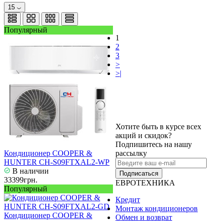
15
Популярный
1
2
3
>
>|
Хотите быть в курсе всех
акций и скидок?
Подпишитесь на нашу
Кондиционер COOPER &
рассылку
HUNTER CH-S09FTXAL2-WP
В наличии
Подписаться
33399грн.
ЕВРОТЕХНИКА
Популярный
Кредит
Монтаж кондиционеров
Кондиционер COOPER &
Обмен и возврат