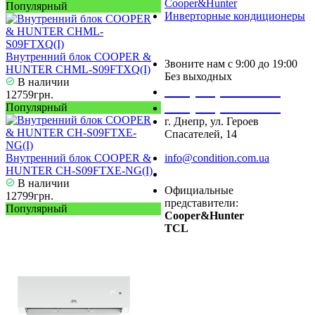
Cooper&Hunter
Популярный
Инверторные кондиционеры
Внутренний блок COOPER &
Звоните нам с 9:00 до 19:00
HUNTER CHML-S09FTXQ(I)
Без выходных
В наличии
+38 (050) 488 27 03
12759грн.
+38 (067) 545 08 44
Популярный
г. Днепр, ул. Героев
Спасателей, 14
Внутренний блок COOPER &
info@condition.com.ua
HUNTER CH-S09FTXE-NG(I)
Заказать звонок
В наличии
Официальные
12799грн.
представители:
Популярный
Cooper&Hunter
TCL