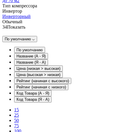
до 70 м2
Тип компрессора
Инвертор
Инверторный
Обычный
34
Показать
По умолчанию
По умолчанию
Название (А - Я)
Название (Я - А)
Цена (низкая > высокая)
Цена (высокая > низкая)
Рейтинг (начиная с высокого)
Рейтинг (начиная с низкого)
Код Товара (А - Я)
Код Товара (Я - А)
15
25
50
75
100