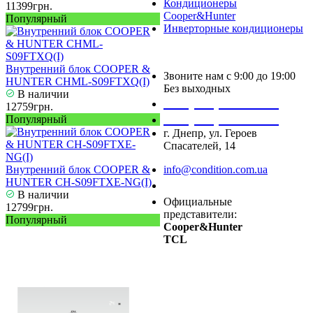
Кондиционеры
11399грн.
Cooper&Hunter
Популярный
Инверторные кондиционеры
Внутренний блок COOPER &
Звоните нам с 9:00 до 19:00
HUNTER CHML-S09FTXQ(I)
Без выходных
В наличии
+38 (050) 488 27 03
12759грн.
+38 (067) 545 08 44
Популярный
г. Днепр, ул. Героев
Спасателей, 14
Внутренний блок COOPER &
info@condition.com.ua
HUNTER CH-S09FTXE-NG(I)
Заказать звонок
В наличии
Официальные
12799грн.
представители:
Популярный
Cooper&Hunter
TCL