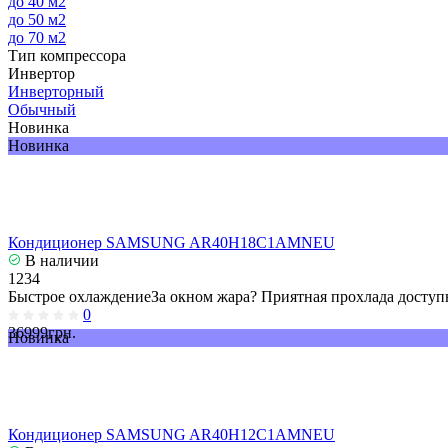
до 40 м2
до 50 м2
до 70 м2
Тип компрессора
Инвертор
Инверторный
Обычный
Новинка
Новинка
Кондиционер SAMSUNG AR40H18C1AMNEU
В наличии
1234
Быстрое охлаждениеЗа окном жара? Приятная прохлада доступн
0
36999грн.
Новинка
Кондиционер SAMSUNG AR40H12C1AMNEU