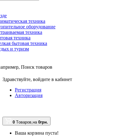
зде
иматическая техника
опительное оборудование
траиваемая техника
товая техника
лкая бытовая техника
дых и туризм
например,
Поиск товаров
Здравствуйте,
войдите в кабинет
Регистрация
Авторизация
0
Tоваров,
на
0грн.
Ваша корзина пуста!