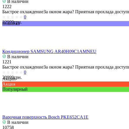
В наличии
1222
Быстрое охлаждениеЗа окном жара? Приятная прохлада доступн
0
22999грн.
Новинка
Кондиционер SAMSUNG AR40H09C1AMNEU
В наличии
1221
Быстрое охлаждениеЗа окном жара? Приятная прохлада доступн
0
20999грн.
Акции
Акция
Популярный
Варочная поверхность Bosch PKE652CA1E
В наличии
10758