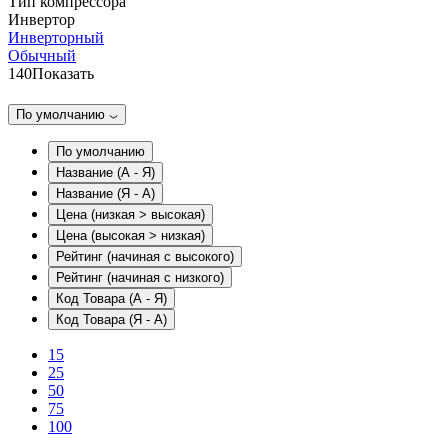
Тип компрессора
Инвертор
Инверторный
Обычный
140
Показать
По умолчанию
По умолчанию
Название (А - Я)
Название (Я - А)
Цена (низкая > высокая)
Цена (высокая > низкая)
Рейтинг (начиная с высокого)
Рейтинг (начиная с низкого)
Код Товара (А - Я)
Код Товара (Я - А)
15
25
50
75
100