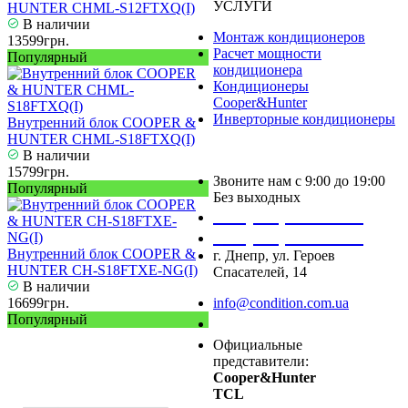
УСЛУГИ
HUNTER CHML-S12FTXQ(I)
В наличии
Монтаж кондиционеров
13599грн.
Расчет мощности
Популярный
кондиционера
Кондиционеры
Cooper&Hunter
Инверторные кондиционеры
Внутренний блок COOPER &
HUNTER CHML-S18FTXQ(I)
В наличии
15799грн.
Звоните нам с 9:00 до 19:00
Популярный
Без выходных
+38 (050) 488 27 03
+38 (067) 545 08 44
Внутренний блок COOPER &
г. Днепр, ул. Героев
HUNTER CH-S18FTXE-NG(I)
Спасателей, 14
В наличии
16699грн.
info@condition.com.ua
Популярный
Заказать звонок
Официальные
представители:
Cooper&Hunter
TCL