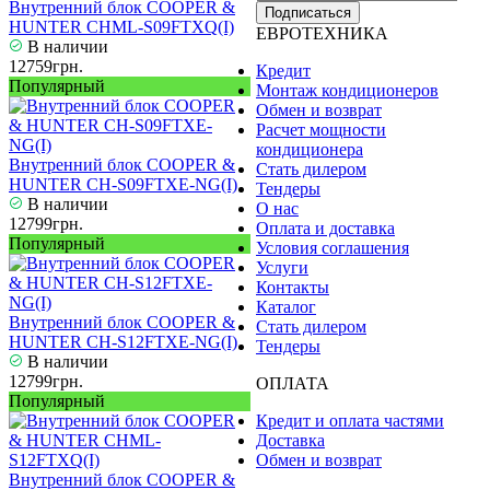
Внутренний блок COOPER &
Подписаться
HUNTER CHML-S09FTXQ(I)
ЕВРОТЕХНИКА
В наличии
12759грн.
Кредит
Популярный
Монтаж кондиционеров
Обмен и возврат
Расчет мощности
кондиционера
Внутренний блок COOPER &
Стать дилером
HUNTER CH-S09FTXE-NG(I)
Тендеры
В наличии
О нас
12799грн.
Оплата и доставка
Популярный
Условия соглашения
Услуги
Контакты
Каталог
Внутренний блок COOPER &
Стать дилером
HUNTER CH-S12FTXE-NG(I)
Тендеры
В наличии
12799грн.
ОПЛАТА
Популярный
Кредит и оплата частями
Доставка
Обмен и возврат
Внутренний блок COOPER &