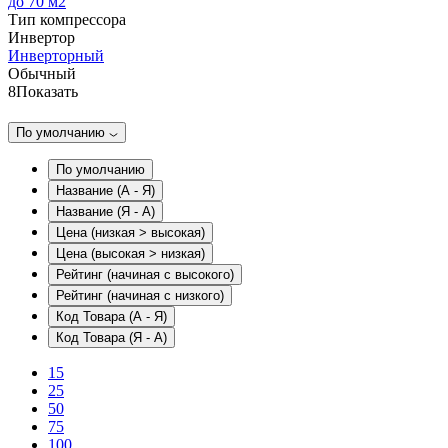
до 70 м2
Тип компрессора
Инвертор
Инверторный
Обычный
8
Показать
По умолчанию
По умолчанию
Название (А - Я)
Название (Я - А)
Цена (низкая > высокая)
Цена (высокая > низкая)
Рейтинг (начиная с высокого)
Рейтинг (начиная с низкого)
Код Товара (А - Я)
Код Товара (Я - А)
15
25
50
75
100