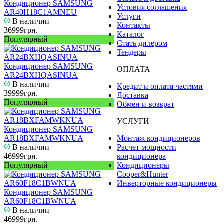
Кондиционер SAMSUNG
Условия соглашения
AR40H18C1AMNEU
Услуги
В наличии
Контакты
36999грн.
Каталог
Популярный
Стать дилером
Тендеры
Кондиционер SAMSUNG
ОПЛАТА
AR24BXHQASINUA
В наличии
Кредит и оплата частями
39999грн.
Доставка
Популярный
Обмен и возврат
УСЛУГИ
Кондиционер SAMSUNG
AR18BXFAMWKNUA
Монтаж кондиционеров
В наличии
Расчет мощности
46999грн.
кондиционера
Популярный
Кондиционеры
Cooper&Hunter
Инверторные кондиционеры
Кондиционер SAMSUNG
AR60F18C1BWNUA
В наличии
46999грн.