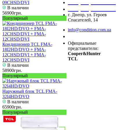
+38 (050) 488 27 03
09CHSD/DVI
В наличии
+38 (067) 545 08 44
56900грн.
г. Днепр, ул. Героев
Популярный
Спасателей, 14
info@condition.com.ua
Заказать звонок
Официальные
Кондиционер TCL FMA-
представители:
18I2HD/DVO + FMA-
Cooper&Hunter
12CHSD/DVI + FMA-
TCL
12CHSD/DVI
В наличии
58900грн.
Популярный
Наружный блок TCL FMA-
32I4HD/DVO
В наличии
65900грн.
Популярный