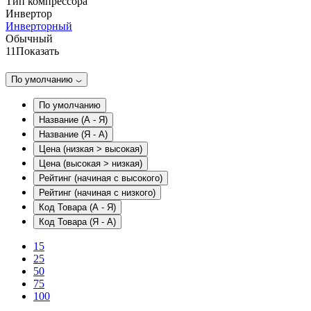
Тип компрессора
Инвертор
Инверторный
Обычный
11
Показать
По умолчанию
По умолчанию
Название (А - Я)
Название (Я - А)
Цена (низкая > высокая)
Цена (высокая > низкая)
Рейтинг (начиная с высокого)
Рейтинг (начиная с низкого)
Код Товара (А - Я)
Код Товара (Я - А)
15
25
50
75
100