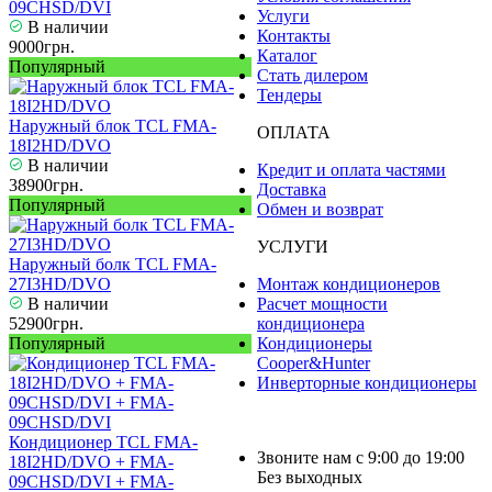
09CHSD/DVI
Услуги
В наличии
Контакты
9000грн.
Каталог
Популярный
Стать дилером
Тендеры
Наружный блок TCL FMA-
ОПЛАТА
18I2HD/DVO
В наличии
Кредит и оплата частями
38900грн.
Доставка
Популярный
Обмен и возврат
УСЛУГИ
Наружный болк TCL FMA-
27I3HD/DVO
Монтаж кондиционеров
В наличии
Расчет мощности
52900грн.
кондиционера
Популярный
Кондиционеры
Cooper&Hunter
Инверторные кондиционеры
Кондиционер TCL FMA-
Звоните нам с 9:00 до 19:00
18I2HD/DVO + FMA-
Без выходных
09CHSD/DVI + FMA-