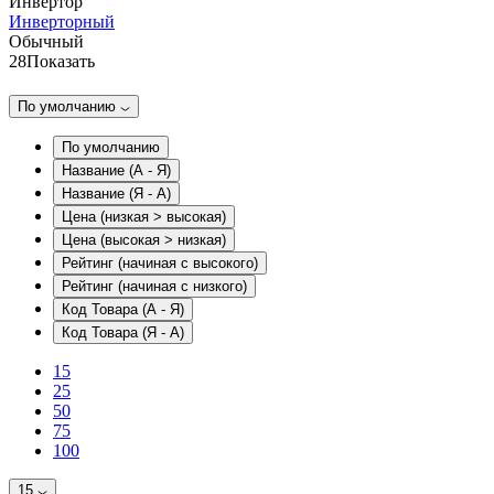
Инвертор
Инверторный
Обычный
28
Показать
По умолчанию
По умолчанию
Название (А - Я)
Название (Я - А)
Цена (низкая > высокая)
Цена (высокая > низкая)
Рейтинг (начиная с высокого)
Рейтинг (начиная с низкого)
Код Товара (А - Я)
Код Товара (Я - А)
15
25
50
75
100
15