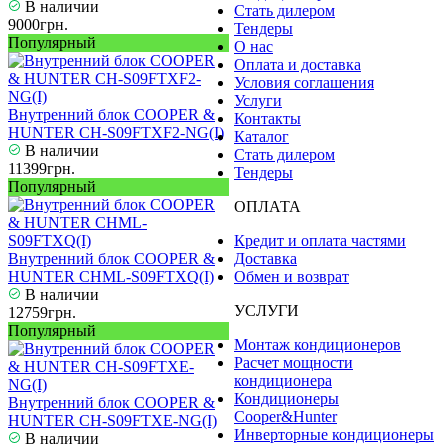
В наличии
Стать дилером
9000грн.
Тендеры
Популярный
О нас
Оплата и доставка
Условия соглашения
Услуги
Внутренний блок COOPER &
Контакты
HUNTER CH-S09FTXF2-NG(I)
Каталог
В наличии
Стать дилером
11399грн.
Тендеры
Популярный
ОПЛАТА
Кредит и оплата частями
Внутренний блок COOPER &
Доставка
HUNTER CHML-S09FTXQ(I)
Обмен и возврат
В наличии
УСЛУГИ
12759грн.
Популярный
Монтаж кондиционеров
Расчет мощности
кондиционера
Кондиционеры
Внутренний блок COOPER &
Cooper&Hunter
HUNTER CH-S09FTXE-NG(I)
Инверторные кондиционеры
В наличии