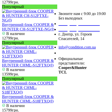
12799грн.
Популярный
Звоните нам с 9:00 до 19:00
Без выходных
+38 (050) 488 27 03
Внутренний блок COOPER &
+38 (067) 545 08 44
HUNTER CH-S12FTXE-NG(I)
В наличии
г. Днепр, ул. Героев
12799грн.
Спасателей, 14
Популярный
info@condition.com.ua
Заказать звонок
Официальные
Внутренний блок COOPER &
представители:
HUNTER CHML-S12FTXQ(I)
Cooper&Hunter
В наличии
TCL
13599грн.
Популярный
Внутренний блок COOPER &
HUNTER CHML-S18FTXQ(I)
В наличии
15799грн.