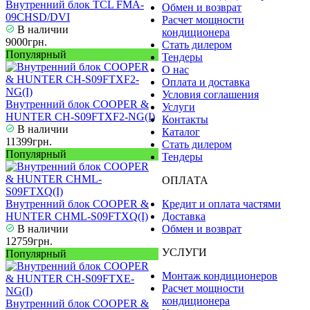
Внутренний блок TCL FMA-
Обмен и возврат
09CHSD/DVI
Расчет мощности
В наличии
кондиционера
9000грн.
Стать дилером
Популярный
Тендеры
О нас
Оплата и доставка
Условия соглашения
Внутренний блок COOPER &
Услуги
HUNTER CH-S09FTXF2-NG(I)
Контакты
В наличии
Каталог
11399грн.
Стать дилером
Популярный
Тендеры
ОПЛАТА
Внутренний блок COOPER &
Кредит и оплата частями
HUNTER CHML-S09FTXQ(I)
Доставка
В наличии
Обмен и возврат
12759грн.
УСЛУГИ
Популярный
Монтаж кондиционеров
Расчет мощности
кондиционера
Внутренний блок COOPER &