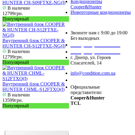
Кондиционеры
HUNTER CH-S09FTXE-NG(I)
Cooper&Hunter
В наличии
Инверторные кондиционеры
12799грн.
Популярный
Звоните нам с 9:00 до 19:00
Без выходных
Внутренний блок COOPER &
+38 (050) 488 27 03
HUNTER CH-S12FTXE-NG(I)
+38 (067) 545 08 44
В наличии
12799грн.
г. Днепр, ул. Героев
Популярный
Спасателей, 14
info@condition.com.ua
Заказать звонок
Внутренний блок COOPER &
Официальные
HUNTER CHML-S12FTXQ(I)
представители:
В наличии
Cooper&Hunter
13599грн.
TCL
Популярный