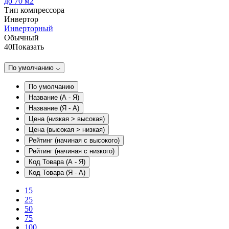
до 70 м2
Тип компрессора
Инвертор
Инверторный
Обычный
40
Показать
По умолчанию
По умолчанию
Название (А - Я)
Название (Я - А)
Цена (низкая > высокая)
Цена (высокая > низкая)
Рейтинг (начиная с высокого)
Рейтинг (начиная с низкого)
Код Товара (А - Я)
Код Товара (Я - А)
15
25
50
75
100