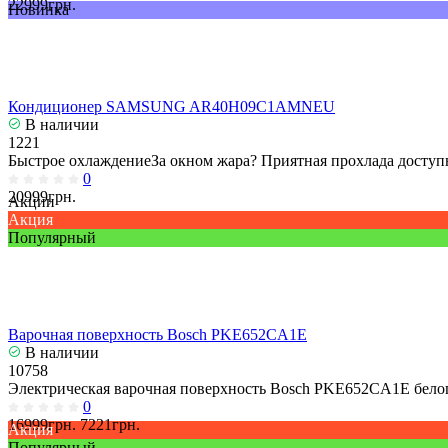
22999грн.
Новинка
Кондиционер SAMSUNG AR40H09C1AMNEU
В наличии
1221
Быстрое охлаждениеЗа окном жара? Приятная прохлада доступн
0
20999грн.
Акции
Акция
Популярный
Варочная поверхность Bosch PKE652CA1E
В наличии
10758
Электрическая варочная поверхность Bosch PKE652CA1E белог
0
16999грн.
7221грн.
Акция
Популярный