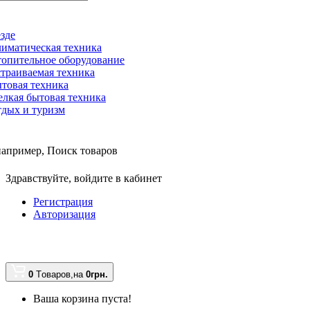
зде
иматическая техника
опительное оборудование
траиваемая техника
товая техника
лкая бытовая техника
дых и туризм
например,
Поиск товаров
Здравствуйте,
войдите в кабинет
Регистрация
Авторизация
0
Tоваров,
на
0грн.
Ваша корзина пуста!