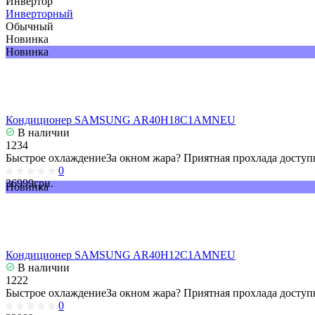
Инвертор
Инверторный
Обычный
Новинка
Новинка
Кондиционер SAMSUNG AR40H18C1AMNEU
В наличии
1234
Быстрое охлаждениеЗа окном жара? Приятная прохлада доступн
0
36999грн.
Новинка
Кондиционер SAMSUNG AR40H12C1AMNEU
В наличии
1222
Быстрое охлаждениеЗа окном жара? Приятная прохлада доступн
0