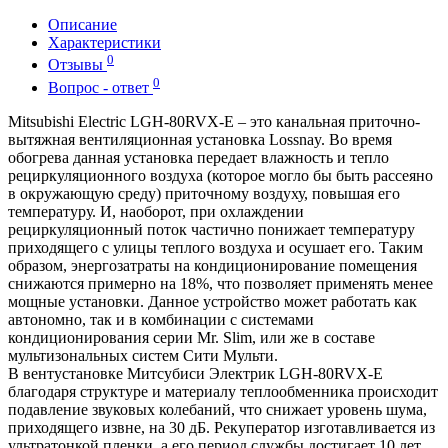
Описание
Характеристики
0
Отзывы
0
Вопрос - ответ
Mitsubishi Electric LGH-80RVX-Е – это канальная приточно-
вытяжная вентиляционная установка Lossnay. Во время
обогрева данная установка передает влажность и тепло
рециркуляционного воздуха (которое могло бы быть рассеяно
в окружающую среду) приточному воздуху, повышая его
температуру. И, наоборот, при охлаждении
рециркуляционный поток частично понижает температуру
приходящего с улицы теплого воздуха и осушает его. Таким
образом, энергозатраты на кондиционирование помещения
снижаются примерно на 18%, что позволяет применять менее
мощные установки. Данное устройство может работать как
автономно, так и в комбинации с системами
кондиционирования серии Mr. Slim, или же в составе
мультизональных систем Сити Мульти.
В вентустановке Митсубиси Электрик LGH-80RVX-Е
благодаря структуре и материалу теплообменника происходит
подавление звуковых колебаний, что снижает уровень шума,
приходящего извне, на 30 дБ. Рекуператор изготавливается из
ультратонкой пленки, а его период службы достигает 10 лет.