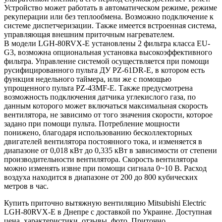
Устройство может работать в автоматическом режиме, режиме
рекуперации или без теплообмена. Возможно подключение к
системе диспетчеризации. Также имеется встроенная система,
управляющая внешним приточным нагревателем.
В модели LGH-80RVX-Е установлены 2 фильтра класса EU-
G3, возможна опциональная установка высокоэффективного
фильтра. Управление системой осуществляется при помощи
русифицированного пульта ДУ PZ-61DR-E, в котором есть
функция недельного таймера, или же с помощью
упрощенного пульта PZ-43MF-E. Также предусмотрена
возможность подключения датчика углекислого газа, по
данным которого может включаться максимальная скорость
вентилятора, не зависимо от того значения скорости, которое
задано при помощи пульта. Потребление мощности
понижено, благодаря использованию бесколлекторных
двигателей вентилятора постоянного тока, и изменяется в
диапазоне от 0,018 кВт до 0,335 кВт в зависимости от степени
производительности вентилятора. Скорость вентилятора
можно изменять извне при помощи сигнала 0~10 В. Расход
воздуха находится в диапазоне от 200 до 800 кубических
метров в час.
Купить приточно вытяжную
вентиляцию
Mitsubishi Electric
LGH-80RVX-Е в Днепре с доставкой по Украине. Доступная
цена, характеристики, отзывы, фото. Приточно