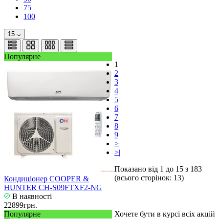
75
100
15
Популярне
1
2
3
4
5
6
7
8
9
>
>|
Показано від 1 до 15 з 183
(всього сторінок: 13)
Кондиціонер COOPER &
HUNTER CH-S09FTXF2-NG
В наявності
22899грн.
Популярне
Хочете бути в курсі всіх акцій