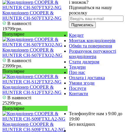
і знижок?
Підпишіться на нашу
Кондиціонер COOPER &
розсилку
HUNTER CH-S07FTXF2-NG
В наявності
Підписатись
19799грн.
Популярне
Кредит
Монтаж кондиціонерів
Обмін та повернення
Кондиціонер COOPER &
Розрахунок потужності
HUNTER CH-S07FTXQ2-NG
кондиціонера
В наявності
Стати дилером
23999грн.
Тендери
Популярне
Про нас
Оплата і доставка
Умови згоди
Кондиціонер COOPER &
Послуги
HUNTER CH-S12FTXF2-NG
Контакти
В наявності
25299грн.
Популярне
Телефонуйте нам з 9:00 до
19:00
Кондиціонер COOPER &
Без вихідних
HUNTER CH-S09FTXLA2-NG
+38 (050) 488 27 03