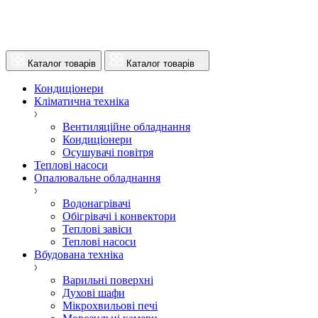
Каталог товарів
Каталог товарів
Кондиціонери
Кліматична техніка
Вентиляційне обладнання
Кондиціонери
Осушувачі повітря
Теплові насоси
Опалювальне обладнання
Водонагрівачі
Обігрівачі і конвектори
Теплові завіси
Теплові насоси
Вбудована техніка
Варильні поверхні
Духові шафи
Мікрохвильові печі