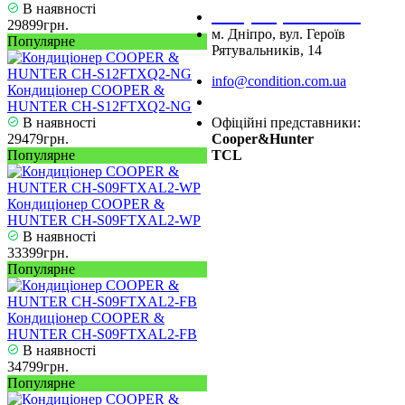
В наявності
+38 (067) 545 08 44
29899грн.
м. Дніпро, вул. Героїв
Популярне
Рятувальників, 14
info@condition.com.ua
Кондиціонер COOPER &
Замовити дзвінок
HUNTER CH-S12FTXQ2-NG
В наявності
Офіційні представники:
29479грн.
Cooper&Hunter
Популярне
TCL
Кондиціонер COOPER &
HUNTER CH-S09FTXAL2-WP
В наявності
33399грн.
Популярне
Кондиціонер COOPER &
HUNTER CH-S09FTXAL2-FB
В наявності
34799грн.
Популярне