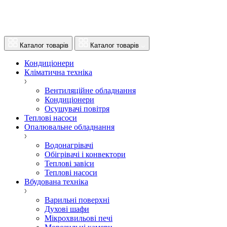
Каталог товарів
Каталог товарів
Кондиціонери
Кліматична техніка
Вентиляційне обладнання
Кондиціонери
Осушувачі повітря
Теплові насоси
Опалювальне обладнання
Водонагрівачі
Обігрівачі і конвектори
Теплові завіси
Теплові насоси
Вбудована техніка
Варильні поверхні
Духові шафи
Мікрохвильові печі