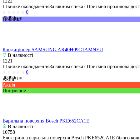
1222
Швидке охолодженняЗа вікном спека? Приємна прохолода досту
0
22999грн.
Новинка
Кондиціонер SAMSUNG AR40H09C1AMNEU
В наявності
1221
Швидке охолодженняЗа вікном спека? Приємна прохолода досту
0
20999грн.
Акції
Акція
Популярне
Варильна поверхня Bosch PKE652CA1E
В наявності
10758
Електрична варильна поверхня Bosch PKE652CA1E білого кольо