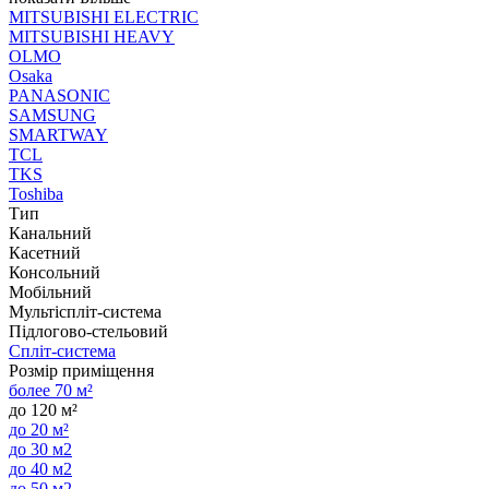
MITSUBISHI ELECTRIC
MITSUBISHI HEAVY
OLMO
Osaka
PANASONIC
SAMSUNG
SMARTWAY
TCL
TKS
Toshiba
Тип
Канальний
Касетний
Консольний
Мобільний
Мультіспліт-система
Підлогово-стельовий
Спліт-система
Розмір приміщення
более 70 м²
до 120 м²
до 20 м²
до 30 м2
до 40 м2
до 50 м2