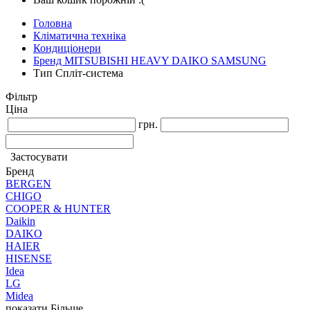
Головна
Кліматична техніка
Кондиціонери
Бренд MITSUBISHI HEAVY DAIKO SAMSUNG
Тип Спліт-система
Фільтр
Ціна
грн.
Застосувати
Бренд
BERGEN
CHIGO
COOPER & HUNTER
Daikin
DAIKO
HAIER
HISENSE
Idea
LG
Midea
показати Більше