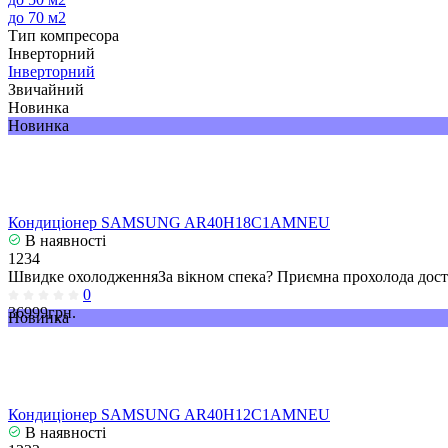
до 70 м2
Тип компресора
Інверторний
Інверторний
Звичайний
Новинка
Новинка
Кондиціонер SAMSUNG AR40H18C1AMNEU
В наявності
1234
Швидке охолодженняЗа вікном спека? Приємна прохолода досту
0
36999грн.
Новинка
Кондиціонер SAMSUNG AR40H12C1AMNEU
В наявності