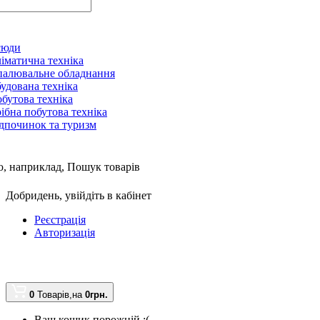
сюди
іматична техніка
алювальне обладнання
удована техніка
бутова техніка
ібна побутова техніка
дпочинок та туризм
, наприклад,
Пошук товарів
Добридень,
увійдіть в кабінет
Реєстрація
Авторизація
0
Товарів,
на
0грн.
Ваш кошик порожній :(