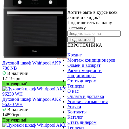
Хотите быть в курсе всех
акций и скидок?
Подпишитесь на нашу
рассылку
Подписаться
ЕВРОТЕХНИКА
Кредит
Монтаж кондиционеров
Духовой шкаф Whirlpool AKP
Обмен и возврат
786 NB
Расчет мощности
В наличии
кондиционера
12119грн.
Стать дилером
Популярный
Тендеры
О нас
Оплата и доставка
Духовой шкаф Whirlpool AKZ
Условия соглашения
96230 WH
Услуги
В наличии
Контакты
14890грн.
Каталог
Популярный
Стать дилером
Тендеры