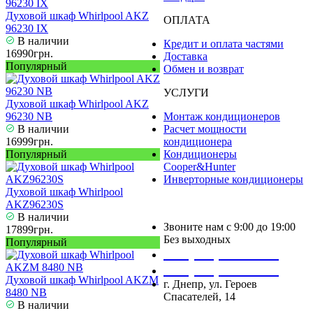
Духовой шкаф Whirlpool AKZ
ОПЛАТА
96230 IX
В наличии
Кредит и оплата частями
16990грн.
Доставка
Популярный
Обмен и возврат
УСЛУГИ
Духовой шкаф Whirlpool AKZ
96230 NB
Монтаж кондиционеров
В наличии
Расчет мощности
16999грн.
кондиционера
Популярный
Кондиционеры
Cooper&Hunter
Инверторные кондиционеры
Духовой шкаф Whirlpool
AKZ96230S
В наличии
Звоните нам с 9:00 до 19:00
17899грн.
Без выходных
Популярный
+38 (050) 488 27 03
+38 (067) 545 08 44
Духовой шкаф Whirlpool AKZM
г. Днепр, ул. Героев
8480 NB
Спасателей, 14
В наличии