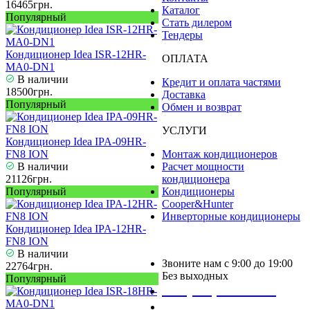
16465грн.
Каталог
Популярный
Стать дилером
Тендеры
Кондиционер Idea ISR-12HR-
ОПЛАТА
MA0-DN1
В наличии
Кредит и оплата частями
18500грн.
Доставка
Популярный
Обмен и возврат
УСЛУГИ
Кондиционер Idea IPA-09HR-
FN8 ION
Монтаж кондиционеров
В наличии
Расчет мощности
21126грн.
кондиционера
Популярный
Кондиционеры
Cooper&Hunter
Инверторные кондиционеры
Кондиционер Idea IPA-12HR-
FN8 ION
В наличии
Звоните нам с 9:00 до 19:00
22764грн.
Без выходных
Популярный
+38 (050) 488 27 03
+38 (067) 545 08 44