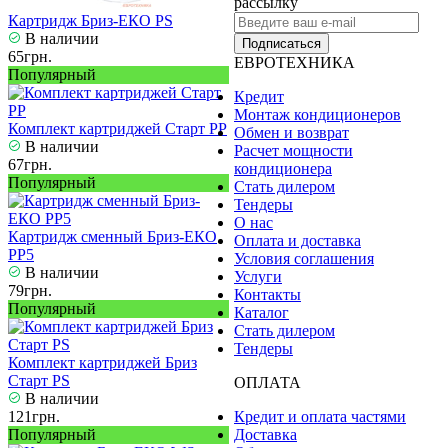
рассылку
Картридж Бриз-ЕКО PS
В наличии
Подписаться
65грн.
ЕВРОТЕХНИКА
Популярный
Кредит
Монтаж кондиционеров
Комплект картриджей Старт РР
Обмен и возврат
В наличии
Расчет мощности
67грн.
кондиционера
Популярный
Стать дилером
Тендеры
О нас
Картридж сменный Бриз-ЕКО
Оплата и доставка
PP5
Условия соглашения
В наличии
Услуги
79грн.
Контакты
Популярный
Каталог
Стать дилером
Тендеры
Комплект картриджей Бриз
Старт РS
ОПЛАТА
В наличии
121грн.
Кредит и оплата частями
Популярный
Доставка